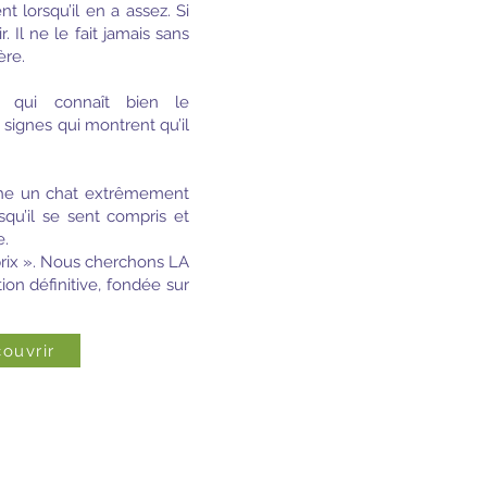
 lorsqu’il en a assez. Si
. Il ne le fait jamais sans
ère.
 qui connaît bien le
 signes qui montrent qu’il
ache un chat extrêmement
rsqu’il se sent compris et
e.
prix ». Nous cherchons LA
tion définitive, fondée sur
ouvrir