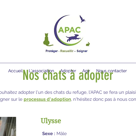
Nos chats à adopter
Accueil
Accueil
L'association
L'association
Adopter
Adopter
Agir
Agir
Nous contacter
Nous contacter
ouhaitez adopter l'un des chats du refuge, l'APAC se fera un plais
gner sur le
processus d'adoption
, n'hésitez donc pas à nous con
Ulysse
Sexe :
Mâle